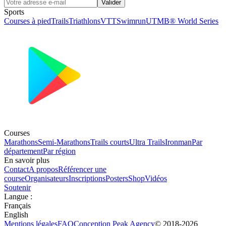
Valider
Sports
Courses à pied
Trails
Triathlons
VTT
Swimrun
UTMB® World Series
Courses
Marathons
Semi-Marathons
Trails courts
Ultra Trails
Ironman
Par
département
Par région
En savoir plus
Contact
A propos
Référencer une
course
Organisateurs
Inscriptions
Posters
Shop
Vidéos
Soutenir
Langue
:
Français
English
Mentions légales
FAQ
Conception
Peak Agency
© 2018-
2026