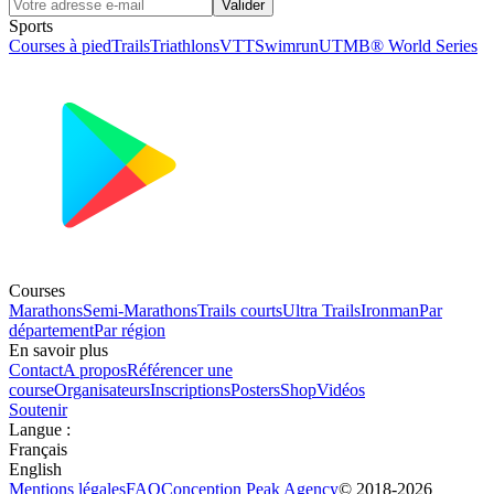
Valider
Sports
Courses à pied
Trails
Triathlons
VTT
Swimrun
UTMB® World Series
Courses
Marathons
Semi-Marathons
Trails courts
Ultra Trails
Ironman
Par
département
Par région
En savoir plus
Contact
A propos
Référencer une
course
Organisateurs
Inscriptions
Posters
Shop
Vidéos
Soutenir
Langue
:
Français
English
Mentions légales
FAQ
Conception
Peak Agency
© 2018-
2026