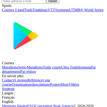
Valider
Sports
Courses à pied
Trails
Triathlons
VTT
Swimrun
UTMB® World Series
Courses
Marathons
Semi-Marathons
Trails courts
Ultra Trails
Ironman
Par
département
Par région
En savoir plus
Contact
A propos
Référencer une
course
Organisateurs
Inscriptions
Posters
Shop
Vidéos
Soutenir
Langue
:
Français
English
Mentions légales
FAQ
Conception
Peak Agency
© 2018-
2026