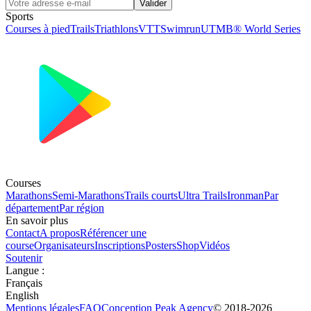
Valider
Sports
Courses à pied
Trails
Triathlons
VTT
Swimrun
UTMB® World Series
Courses
Marathons
Semi-Marathons
Trails courts
Ultra Trails
Ironman
Par
département
Par région
En savoir plus
Contact
A propos
Référencer une
course
Organisateurs
Inscriptions
Posters
Shop
Vidéos
Soutenir
Langue
:
Français
English
Mentions légales
FAQ
Conception
Peak Agency
© 2018-
2026