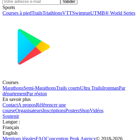
Valider
Sports
Courses à pied
Trails
Triathlons
VTT
Swimrun
UTMB® World Series
Courses
Marathons
Semi-Marathons
Trails courts
Ultra Trails
Ironman
Par
département
Par région
En savoir plus
Contact
A propos
Référencer une
course
Organisateurs
Inscriptions
Posters
Shop
Vidéos
Soutenir
Langue
:
Français
English
Mentions légales
FAQ
Conception
Peak Agency
© 2018-
2026