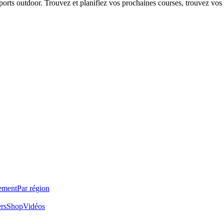
 sports outdoor. Trouvez et planifiez vos prochaines courses, trouvez vos
ement
Par région
ers
Shop
Vidéos