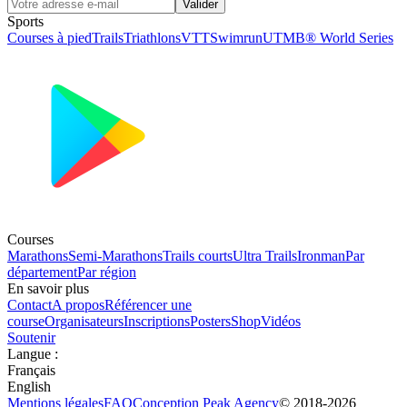
Valider
Sports
Courses à pied
Trails
Triathlons
VTT
Swimrun
UTMB® World Series
Courses
Marathons
Semi-Marathons
Trails courts
Ultra Trails
Ironman
Par
département
Par région
En savoir plus
Contact
A propos
Référencer une
course
Organisateurs
Inscriptions
Posters
Shop
Vidéos
Soutenir
Langue
:
Français
English
Mentions légales
FAQ
Conception
Peak Agency
© 2018-
2026