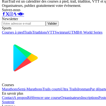
RunTrail est un calendrier des courses à pied, trail, triathlon, VTT et
Organisateurs, publiez gratuitement votre évènement.
Suivez-nous
Newsletter
Valider
Sports
Courses à pied
Trails
Triathlons
VTT
Swimrun
UTMB® World Series
Courses
Marathons
Semi-Marathons
Trails courts
Ultra Trails
Ironman
Par départ
En savoir plus
Contact
A propos
Référencer une course
Organisateurs
Inscriptions
Post
Soutenir