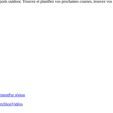
 sports outdoor. Trouvez et planifiez vos prochaines courses, trouvez vos
ement
Par région
ers
Shop
Vidéos