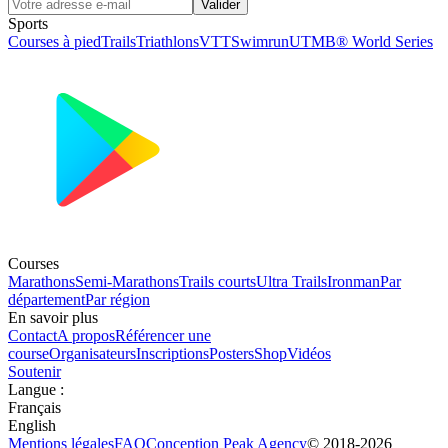
Valider
Sports
Courses à pied
Trails
Triathlons
VTT
Swimrun
UTMB® World Series
Courses
Marathons
Semi-Marathons
Trails courts
Ultra Trails
Ironman
Par
département
Par région
En savoir plus
Contact
A propos
Référencer une
course
Organisateurs
Inscriptions
Posters
Shop
Vidéos
Soutenir
Langue
:
Français
English
Mentions légales
FAQ
Conception
Peak Agency
© 2018-
2026