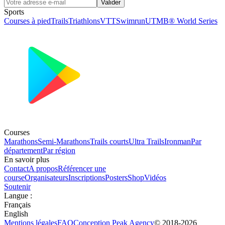
Valider
Sports
Courses à pied
Trails
Triathlons
VTT
Swimrun
UTMB® World Series
Courses
Marathons
Semi-Marathons
Trails courts
Ultra Trails
Ironman
Par
département
Par région
En savoir plus
Contact
A propos
Référencer une
course
Organisateurs
Inscriptions
Posters
Shop
Vidéos
Soutenir
Langue
:
Français
English
Mentions légales
FAQ
Conception
Peak Agency
© 2018-
2026