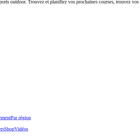
 sports outdoor. Trouvez et planifiez vos prochaines courses, trouvez vos
ement
Par région
ers
Shop
Vidéos