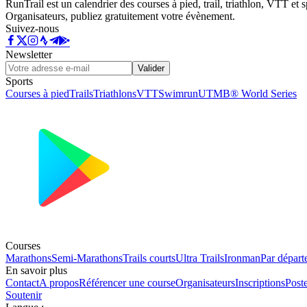
RunTrail est un calendrier des courses à pied, trail, triathlon, VTT et
Organisateurs, publiez gratuitement votre évènement.
Suivez-nous
Newsletter
Valider
Sports
Courses à pied
Trails
Triathlons
VTT
Swimrun
UTMB® World Series
Courses
Marathons
Semi-Marathons
Trails courts
Ultra Trails
Ironman
Par départ
En savoir plus
Contact
A propos
Référencer une course
Organisateurs
Inscriptions
Post
Soutenir