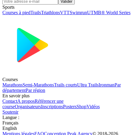
Valider
Sports
Courses à pied
Trails
Triathlons
VTT
Swimrun
UTMB® World Series
Courses
Marathons
Semi-Marathons
Trails courts
Ultra Trails
Ironman
Par
département
Par région
En savoir plus
Contact
A propos
Référencer une
course
Organisateurs
Inscriptions
Posters
Shop
Vidéos
Soutenir
Langue
:
Français
English
Mentions légales
FAQ
Conception
Peak Agency
© 2018-
2026