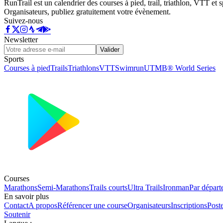
RunTrail est un calendrier des courses à pied, trail, triathlon, VTT et
Organisateurs, publiez gratuitement votre évènement.
Suivez-nous
Newsletter
Valider
Sports
Courses à pied
Trails
Triathlons
VTT
Swimrun
UTMB® World Series
Courses
Marathons
Semi-Marathons
Trails courts
Ultra Trails
Ironman
Par départ
En savoir plus
Contact
A propos
Référencer une course
Organisateurs
Inscriptions
Post
Soutenir