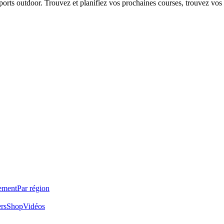
 sports outdoor. Trouvez et planifiez vos prochaines courses, trouvez vos
ement
Par région
ers
Shop
Vidéos