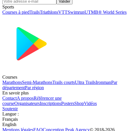
Valider
Sports
Courses à pied
Trails
Triathlons
VTT
Swimrun
UTMB® World Series
Courses
Marathons
Semi-Marathons
Trails courts
Ultra Trails
Ironman
Par
département
Par région
En savoir plus
Contact
A propos
Référencer une
course
Organisateurs
Inscriptions
Posters
Shop
Vidéos
Soutenir
Langue
:
Français
English
Mentions légales
FAQ
Conception
Peak Agency
© 2018-
2026