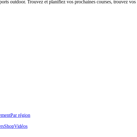
 sports outdoor. Trouvez et planifiez vos prochaines courses, trouvez vos
ement
Par région
ers
Shop
Vidéos