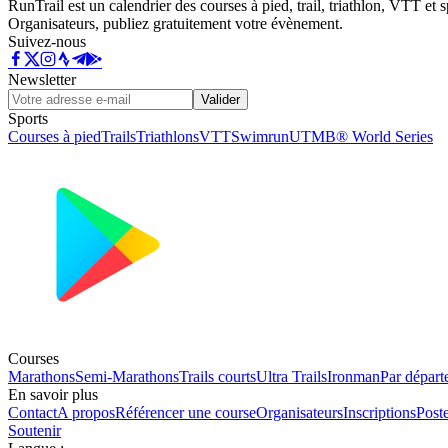
RunTrail est un calendrier des courses à pied, trail, triathlon, VTT et
Organisateurs, publiez gratuitement votre évènement.
Suivez-nous
Newsletter
Valider
Sports
Courses à pied
Trails
Triathlons
VTT
Swimrun
UTMB® World Series
Courses
Marathons
Semi-Marathons
Trails courts
Ultra Trails
Ironman
Par départ
En savoir plus
Contact
A propos
Référencer une course
Organisateurs
Inscriptions
Post
Soutenir