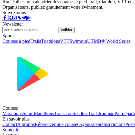
RunTrail est un calendrier des courses à pied, trail, triathlon, VTT et
Organisateurs, publiez gratuitement votre évènement.
Suivez-nous
Newsletter
Valider
Sports
Courses à pied
Trails
Triathlons
VTT
Swimrun
UTMB® World Series
Courses
Marathons
Semi-Marathons
Trails courts
Ultra Trails
Ironman
Par départ
En savoir plus
Contact
A propos
Référencer une course
Organisateurs
Inscriptions
Post
Soutenir