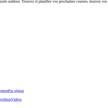
 sports outdoor. Trouvez et planifiez vos prochaines courses, trouvez vos
ement
Par région
ers
Shop
Vidéos