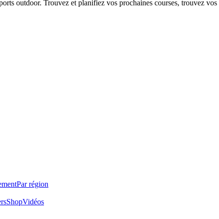
 sports outdoor. Trouvez et planifiez vos prochaines courses, trouvez vos
ement
Par région
ers
Shop
Vidéos