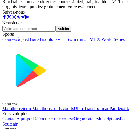
RunTrail est un calendrier des courses à pied, trail, triathlon, VTT et
Organisateurs, publiez gratuitement votre évènement.
Suivez-nous
Newsletter
Valider
Sports
Courses à pied
Trails
Triathlons
VTT
Swimrun
UTMB® World Series
Courses
Marathons
Semi-Marathons
Trails courts
Ultra Trails
Ironman
Par départ
En savoir plus
Contact
A propos
Référencer une course
Organisateurs
Inscriptions
Post
Soutenir