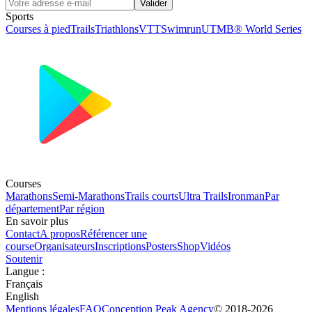
Valider
Sports
Courses à pied
Trails
Triathlons
VTT
Swimrun
UTMB® World Series
Courses
Marathons
Semi-Marathons
Trails courts
Ultra Trails
Ironman
Par
département
Par région
En savoir plus
Contact
A propos
Référencer une
course
Organisateurs
Inscriptions
Posters
Shop
Vidéos
Soutenir
Langue
:
Français
English
Mentions légales
FAQ
Conception
Peak Agency
© 2018-
2026