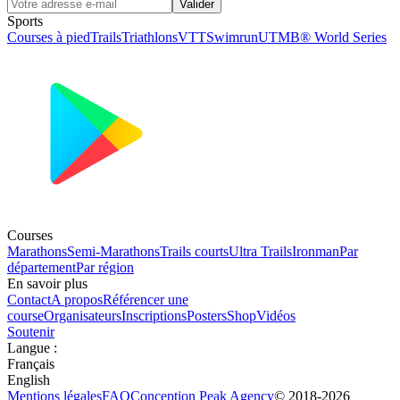
Valider
Sports
Courses à pied
Trails
Triathlons
VTT
Swimrun
UTMB® World Series
Courses
Marathons
Semi-Marathons
Trails courts
Ultra Trails
Ironman
Par
département
Par région
En savoir plus
Contact
A propos
Référencer une
course
Organisateurs
Inscriptions
Posters
Shop
Vidéos
Soutenir
Langue
:
Français
English
Mentions légales
FAQ
Conception
Peak Agency
© 2018-
2026