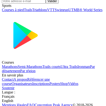
Valider
Sports
Courses à pied
Trails
Triathlons
VTT
Swimrun
UTMB® World Series
Courses
Marathons
Semi-Marathons
Trails courts
Ultra Trails
Ironman
Par
département
Par région
En savoir plus
Contact
A propos
Référencer une
course
Organisateurs
Inscriptions
Posters
Shop
Vidéos
Soutenir
Langue
:
Français
English
Mentions légales
FAQ
Conception
Peak Agency
© 2018-
2026