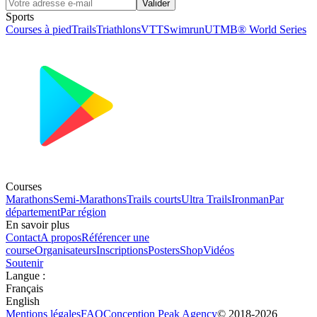
Valider
Sports
Courses à pied
Trails
Triathlons
VTT
Swimrun
UTMB® World Series
Courses
Marathons
Semi-Marathons
Trails courts
Ultra Trails
Ironman
Par
département
Par région
En savoir plus
Contact
A propos
Référencer une
course
Organisateurs
Inscriptions
Posters
Shop
Vidéos
Soutenir
Langue
:
Français
English
Mentions légales
FAQ
Conception
Peak Agency
© 2018-
2026