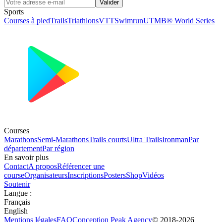
Valider
Sports
Courses à pied
Trails
Triathlons
VTT
Swimrun
UTMB® World Series
Courses
Marathons
Semi-Marathons
Trails courts
Ultra Trails
Ironman
Par
département
Par région
En savoir plus
Contact
A propos
Référencer une
course
Organisateurs
Inscriptions
Posters
Shop
Vidéos
Soutenir
Langue
:
Français
English
Mentions légales
FAQ
Conception
Peak Agency
© 2018-
2026