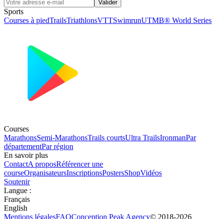
Valider
Sports
Courses à pied
Trails
Triathlons
VTT
Swimrun
UTMB® World Series
Courses
Marathons
Semi-Marathons
Trails courts
Ultra Trails
Ironman
Par
département
Par région
En savoir plus
Contact
A propos
Référencer une
course
Organisateurs
Inscriptions
Posters
Shop
Vidéos
Soutenir
Langue
:
Français
English
Mentions légales
FAQ
Conception
Peak Agency
© 2018-
2026