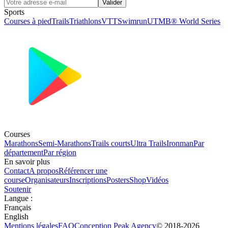
Valider
Sports
Courses à pied
Trails
Triathlons
VTT
Swimrun
UTMB® World Series
Courses
Marathons
Semi-Marathons
Trails courts
Ultra Trails
Ironman
Par
département
Par région
En savoir plus
Contact
A propos
Référencer une
course
Organisateurs
Inscriptions
Posters
Shop
Vidéos
Soutenir
Langue
:
Français
English
Mentions légales
FAQ
Conception
Peak Agency
© 2018-
2026