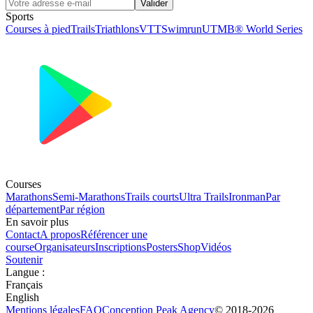
Valider
Sports
Courses à pied
Trails
Triathlons
VTT
Swimrun
UTMB® World Series
Courses
Marathons
Semi-Marathons
Trails courts
Ultra Trails
Ironman
Par
département
Par région
En savoir plus
Contact
A propos
Référencer une
course
Organisateurs
Inscriptions
Posters
Shop
Vidéos
Soutenir
Langue
:
Français
English
Mentions légales
FAQ
Conception
Peak Agency
© 2018-
2026