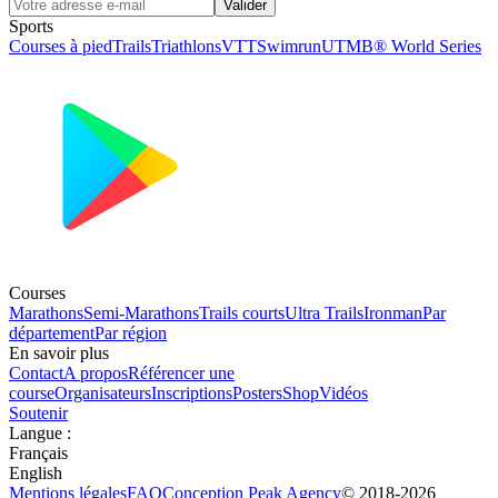
Valider
Sports
Courses à pied
Trails
Triathlons
VTT
Swimrun
UTMB® World Series
Courses
Marathons
Semi-Marathons
Trails courts
Ultra Trails
Ironman
Par
département
Par région
En savoir plus
Contact
A propos
Référencer une
course
Organisateurs
Inscriptions
Posters
Shop
Vidéos
Soutenir
Langue
:
Français
English
Mentions légales
FAQ
Conception
Peak Agency
© 2018-
2026