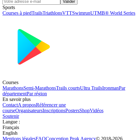
Valider
Sports
Courses à pied
Trails
Triathlons
VTT
Swimrun
UTMB® World Series
Courses
Marathons
Semi-Marathons
Trails courts
Ultra Trails
Ironman
Par
département
Par région
En savoir plus
Contact
A propos
Référencer une
course
Organisateurs
Inscriptions
Posters
Shop
Vidéos
Soutenir
Langue
:
Français
English
Mentions légales
FAQ
Conception
Peak Agency
© 2018-
2026