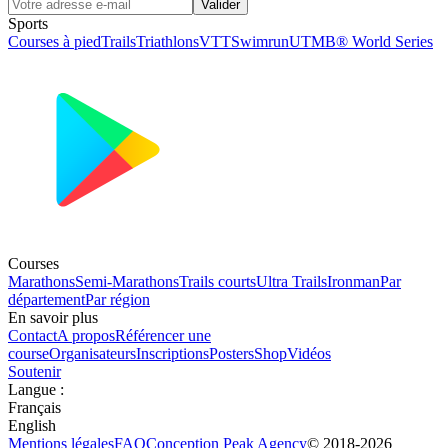
Valider
Sports
Courses à pied
Trails
Triathlons
VTT
Swimrun
UTMB® World Series
Courses
Marathons
Semi-Marathons
Trails courts
Ultra Trails
Ironman
Par
département
Par région
En savoir plus
Contact
A propos
Référencer une
course
Organisateurs
Inscriptions
Posters
Shop
Vidéos
Soutenir
Langue
:
Français
English
Mentions légales
FAQ
Conception
Peak Agency
© 2018-
2026