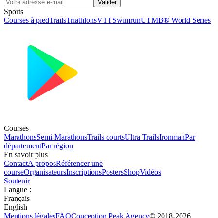
Valider
Sports
Courses à pied
Trails
Triathlons
VTT
Swimrun
UTMB® World Series
Courses
Marathons
Semi-Marathons
Trails courts
Ultra Trails
Ironman
Par
département
Par région
En savoir plus
Contact
A propos
Référencer une
course
Organisateurs
Inscriptions
Posters
Shop
Vidéos
Soutenir
Langue
:
Français
English
Mentions légales
FAQ
Conception
Peak Agency
© 2018-
2026