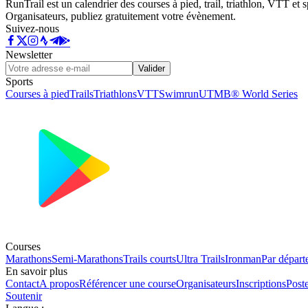
RunTrail est un calendrier des courses à pied, trail, triathlon, VTT et
Organisateurs, publiez gratuitement votre évènement.
Suivez-nous
Newsletter
Valider
Sports
Courses à pied
Trails
Triathlons
VTT
Swimrun
UTMB® World Series
Courses
Marathons
Semi-Marathons
Trails courts
Ultra Trails
Ironman
Par départ
En savoir plus
Contact
A propos
Référencer une course
Organisateurs
Inscriptions
Post
Soutenir