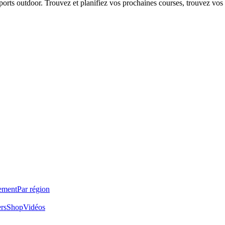
 sports outdoor. Trouvez et planifiez vos prochaines courses, trouvez vos
ement
Par région
ers
Shop
Vidéos