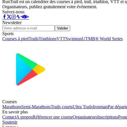
RunTrail est un calendrier des courses à pied, trail, triathlon, VTT et
Organisateurs, publiez gratuitement votre évènement.
Suivez-nous
Newsletter
Valider
Sports
Courses à pied
Trails
Triathlons
VTT
Swimrun
UTMB® World Series
Courses
Marathons
Semi-Marathons
Trails courts
Ultra Trails
Ironman
Par départ
En savoir plus
Contact
A propos
Référencer une course
Organisateurs
Inscriptions
Post
Soutenir