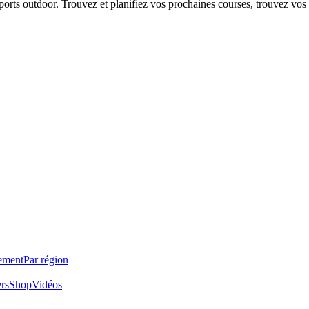
 sports outdoor. Trouvez et planifiez vos prochaines courses, trouvez vos
ement
Par région
ers
Shop
Vidéos