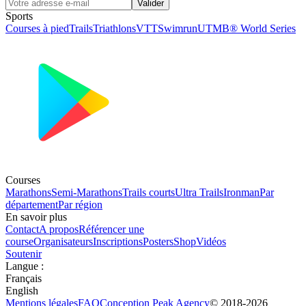
Valider
Sports
Courses à pied
Trails
Triathlons
VTT
Swimrun
UTMB® World Series
Courses
Marathons
Semi-Marathons
Trails courts
Ultra Trails
Ironman
Par
département
Par région
En savoir plus
Contact
A propos
Référencer une
course
Organisateurs
Inscriptions
Posters
Shop
Vidéos
Soutenir
Langue
:
Français
English
Mentions légales
FAQ
Conception
Peak Agency
© 2018-
2026