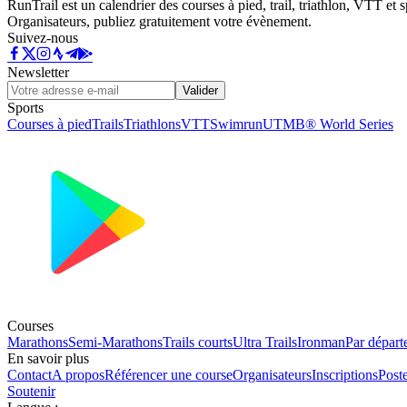
RunTrail est un calendrier des courses à pied, trail, triathlon, VTT et
Organisateurs, publiez gratuitement votre évènement.
Suivez-nous
Newsletter
Valider
Sports
Courses à pied
Trails
Triathlons
VTT
Swimrun
UTMB® World Series
Courses
Marathons
Semi-Marathons
Trails courts
Ultra Trails
Ironman
Par départ
En savoir plus
Contact
A propos
Référencer une course
Organisateurs
Inscriptions
Post
Soutenir