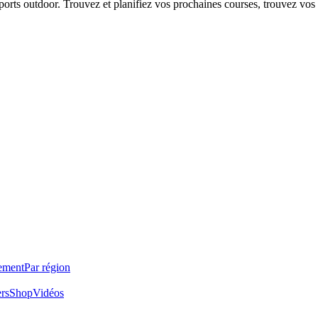
 sports outdoor. Trouvez et planifiez vos prochaines courses, trouvez vos
ement
Par région
ers
Shop
Vidéos