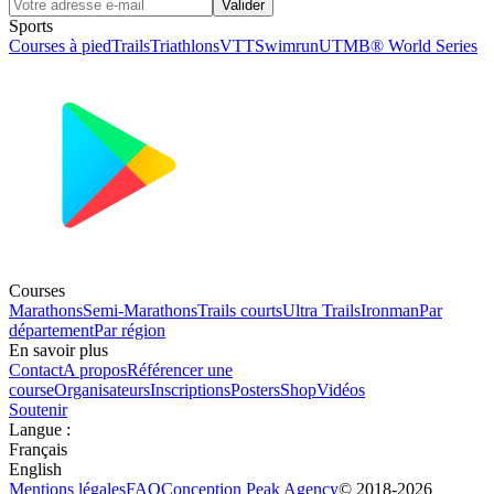
Valider
Sports
Courses à pied
Trails
Triathlons
VTT
Swimrun
UTMB® World Series
Courses
Marathons
Semi-Marathons
Trails courts
Ultra Trails
Ironman
Par
département
Par région
En savoir plus
Contact
A propos
Référencer une
course
Organisateurs
Inscriptions
Posters
Shop
Vidéos
Soutenir
Langue
:
Français
English
Mentions légales
FAQ
Conception
Peak Agency
© 2018-
2026