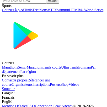
Valider
Sports
Courses à pied
Trails
Triathlons
VTT
Swimrun
UTMB® World Series
Courses
Marathons
Semi-Marathons
Trails courts
Ultra Trails
Ironman
Par
département
Par région
En savoir plus
Contact
A propos
Référencer une
course
Organisateurs
Inscriptions
Posters
Shop
Vidéos
Soutenir
Langue
:
Français
English
Mentions légales
FAQ
Conception
Peak Agency
© 2018-
2026