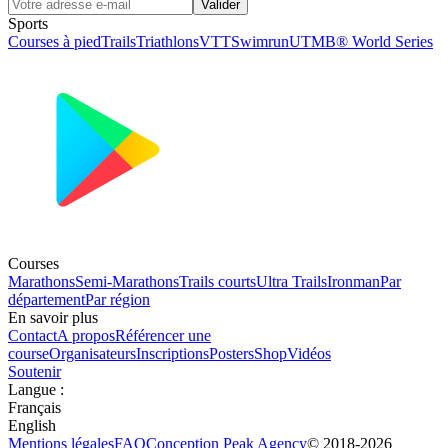
Valider
Sports
Courses à pied
Trails
Triathlons
VTT
Swimrun
UTMB® World Series
Courses
Marathons
Semi-Marathons
Trails courts
Ultra Trails
Ironman
Par
département
Par région
En savoir plus
Contact
A propos
Référencer une
course
Organisateurs
Inscriptions
Posters
Shop
Vidéos
Soutenir
Langue
:
Français
English
Mentions légales
FAQ
Conception
Peak Agency
© 2018-
2026