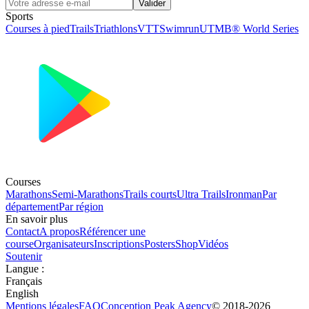
Valider
Sports
Courses à pied
Trails
Triathlons
VTT
Swimrun
UTMB® World Series
Courses
Marathons
Semi-Marathons
Trails courts
Ultra Trails
Ironman
Par
département
Par région
En savoir plus
Contact
A propos
Référencer une
course
Organisateurs
Inscriptions
Posters
Shop
Vidéos
Soutenir
Langue
:
Français
English
Mentions légales
FAQ
Conception
Peak Agency
© 2018-
2026