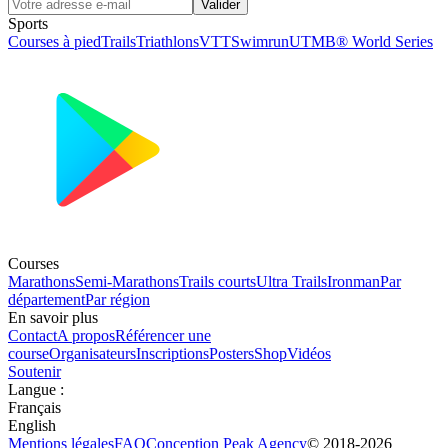
Valider
Sports
Courses à pied
Trails
Triathlons
VTT
Swimrun
UTMB® World Series
Courses
Marathons
Semi-Marathons
Trails courts
Ultra Trails
Ironman
Par
département
Par région
En savoir plus
Contact
A propos
Référencer une
course
Organisateurs
Inscriptions
Posters
Shop
Vidéos
Soutenir
Langue
:
Français
English
Mentions légales
FAQ
Conception
Peak Agency
© 2018-
2026