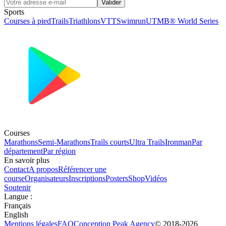
Valider
Sports
Courses à pied
Trails
Triathlons
VTT
Swimrun
UTMB® World Series
Courses
Marathons
Semi-Marathons
Trails courts
Ultra Trails
Ironman
Par
département
Par région
En savoir plus
Contact
A propos
Référencer une
course
Organisateurs
Inscriptions
Posters
Shop
Vidéos
Soutenir
Langue
:
Français
English
Mentions légales
FAQ
Conception
Peak Agency
© 2018-
2026