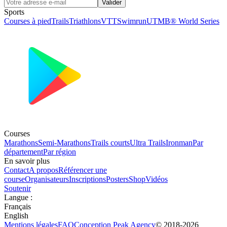
Valider
Sports
Courses à pied
Trails
Triathlons
VTT
Swimrun
UTMB® World Series
Courses
Marathons
Semi-Marathons
Trails courts
Ultra Trails
Ironman
Par
département
Par région
En savoir plus
Contact
A propos
Référencer une
course
Organisateurs
Inscriptions
Posters
Shop
Vidéos
Soutenir
Langue
:
Français
English
Mentions légales
FAQ
Conception
Peak Agency
© 2018-
2026