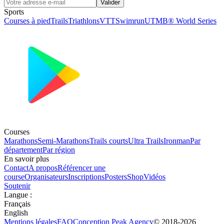
Valider
Sports
Courses à pied
Trails
Triathlons
VTT
Swimrun
UTMB® World Series
Courses
Marathons
Semi-Marathons
Trails courts
Ultra Trails
Ironman
Par
département
Par région
En savoir plus
Contact
A propos
Référencer une
course
Organisateurs
Inscriptions
Posters
Shop
Vidéos
Soutenir
Langue
:
Français
English
Mentions légales
FAQ
Conception
Peak Agency
© 2018-
2026