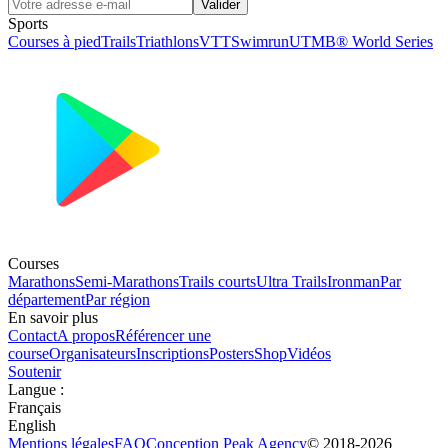
Valider
Sports
Courses à pied
Trails
Triathlons
VTT
Swimrun
UTMB® World Series
Courses
Marathons
Semi-Marathons
Trails courts
Ultra Trails
Ironman
Par
département
Par région
En savoir plus
Contact
A propos
Référencer une
course
Organisateurs
Inscriptions
Posters
Shop
Vidéos
Soutenir
Langue
:
Français
English
Mentions légales
FAQ
Conception
Peak Agency
© 2018-
2026