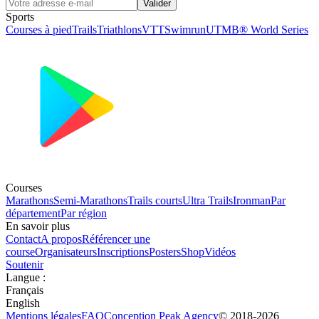
Valider
Sports
Courses à pied
Trails
Triathlons
VTT
Swimrun
UTMB® World Series
Courses
Marathons
Semi-Marathons
Trails courts
Ultra Trails
Ironman
Par
département
Par région
En savoir plus
Contact
A propos
Référencer une
course
Organisateurs
Inscriptions
Posters
Shop
Vidéos
Soutenir
Langue
:
Français
English
Mentions légales
FAQ
Conception
Peak Agency
© 2018-
2026