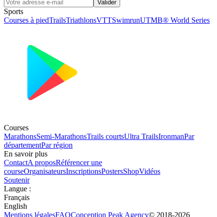
Valider
Sports
Courses à pied
Trails
Triathlons
VTT
Swimrun
UTMB® World Series
Courses
Marathons
Semi-Marathons
Trails courts
Ultra Trails
Ironman
Par
département
Par région
En savoir plus
Contact
A propos
Référencer une
course
Organisateurs
Inscriptions
Posters
Shop
Vidéos
Soutenir
Langue
:
Français
English
Mentions légales
FAQ
Conception
Peak Agency
© 2018-
2026