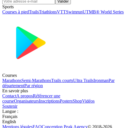
Valider
Sports
Courses à pied
Trails
Triathlons
VTT
Swimrun
UTMB® World Series
Courses
Marathons
Semi-Marathons
Trails courts
Ultra Trails
Ironman
Par
département
Par région
En savoir plus
Contact
A propos
Référencer une
course
Organisateurs
Inscriptions
Posters
Shop
Vidéos
Soutenir
Langue
:
Français
English
Mentions légales
FAQ
Conception
Peak Agency
© 2018-
2026