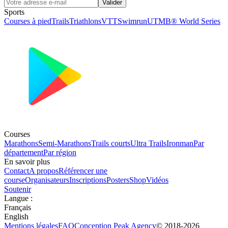
Valider
Sports
Courses à pied
Trails
Triathlons
VTT
Swimrun
UTMB® World Series
Courses
Marathons
Semi-Marathons
Trails courts
Ultra Trails
Ironman
Par
département
Par région
En savoir plus
Contact
A propos
Référencer une
course
Organisateurs
Inscriptions
Posters
Shop
Vidéos
Soutenir
Langue
:
Français
English
Mentions légales
FAQ
Conception
Peak Agency
© 2018-
2026