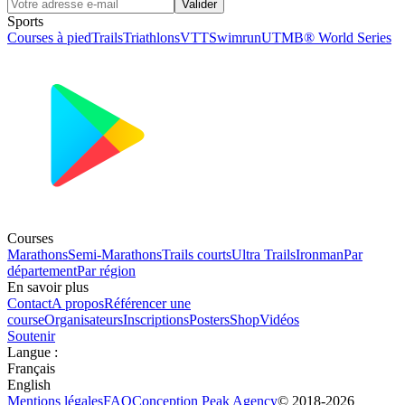
Valider
Sports
Courses à pied
Trails
Triathlons
VTT
Swimrun
UTMB® World Series
Courses
Marathons
Semi-Marathons
Trails courts
Ultra Trails
Ironman
Par
département
Par région
En savoir plus
Contact
A propos
Référencer une
course
Organisateurs
Inscriptions
Posters
Shop
Vidéos
Soutenir
Langue
:
Français
English
Mentions légales
FAQ
Conception
Peak Agency
© 2018-
2026