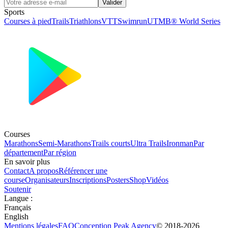
Valider
Sports
Courses à pied
Trails
Triathlons
VTT
Swimrun
UTMB® World Series
Courses
Marathons
Semi-Marathons
Trails courts
Ultra Trails
Ironman
Par
département
Par région
En savoir plus
Contact
A propos
Référencer une
course
Organisateurs
Inscriptions
Posters
Shop
Vidéos
Soutenir
Langue
:
Français
English
Mentions légales
FAQ
Conception
Peak Agency
© 2018-
2026