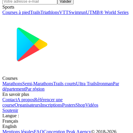
Valider
Sports
Courses à pied
Trails
Triathlons
VTT
Swimrun
UTMB® World Series
Courses
Marathons
Semi-Marathons
Trails courts
Ultra Trails
Ironman
Par
département
Par région
En savoir plus
Contact
A propos
Référencer une
course
Organisateurs
Inscriptions
Posters
Shop
Vidéos
Soutenir
Langue
:
Français
English
Mentions légales
FAQ
Conception
Peak Agency
© 2018-
2026