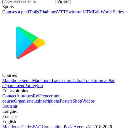
Valider
Sports
Courses à pied
Trails
Triathlons
VTT
Swimrun
UTMB® World Series
Courses
Marathons
Semi-Marathons
Trails courts
Ultra Trails
Ironman
Par
département
Par région
En savoir plus
Contact
A propos
Référencer une
course
Organisateurs
Inscriptions
Posters
Shop
Vidéos
Soutenir
Langue
:
Français
English
Mentions légales
FAQ
Conception
Peak Agency
© 2018-
2026